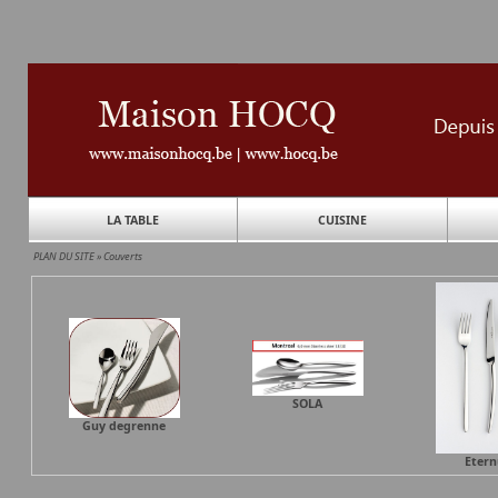
LA TABLE
CUISINE
PLAN DU SITE
»
Couverts
SOLA
Guy degrenne
Eter