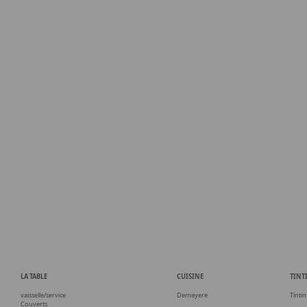
LA TABLE
CUISINE
TINT
vaisselle/service
Demeyere
Tintin
Couverts