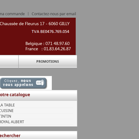
 ma commande
|
Contactez-nous par email
PROMOTIONS
otre catalogue
LA TABLE
CUISINE
TINTIN
ROYAL ALBERT
echercher