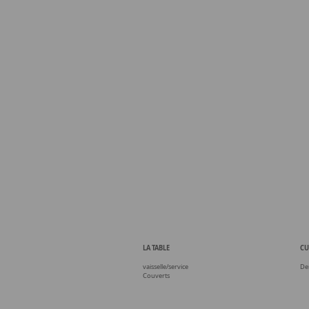
LA TABLE
CU
vaisselle/service
De
Couverts