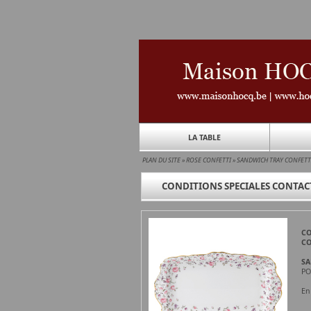
LA TABLE
PLAN DU SITE
»
ROSE CONFETTI
»
SANDWICH TRAY CONFETT
CONDITIONS SPECIALES CONTACT
CO
CO
SA
PO
En