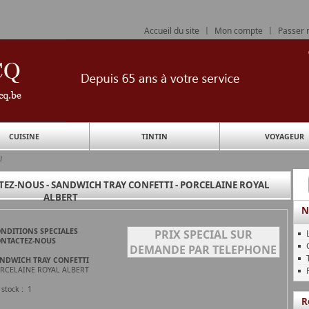
Accueil du site
|
Mon compte
|
Passer
CUISINE
TINTIN
VOYAGEUR
I
EZ-NOUS - SANDWICH TRAY CONFETTI - PORCELAINE ROYAL
ALBERT
N
NDITIONS SPECIALES
PRIX SPECIAL SUR
NTACTEZ-NOUS
DEMANDE PAR TELEPHONE
NDWICH TRAY CONFETTI
RCELAINE ROYAL ALBERT
 stock : 1
R