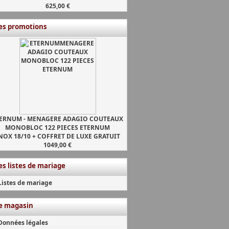
625,00 €
es promotions
ERNUM - MENAGERE ADAGIO COUTEAUX
MONOBLOC 122 PIECES ETERNUM
NOX 18/10 + COFFRET DE LUXE GRATUIT
1049,00 €
es listes de mariage
Listes de mariage
e magasin
Données légales