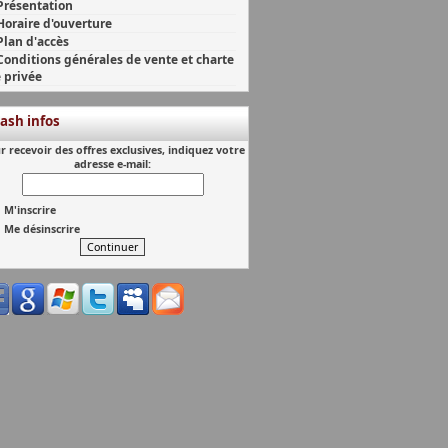
Présentation
Horaire d'ouverture
Plan d'accès
Conditions générales de vente et charte
e privée
lash infos
r recevoir des offres exclusives, indiquez votre
adresse e-mail:
M'inscrire
Me désinscrire