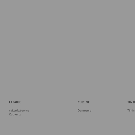
LA TABLE
CUISINE
TINT
vaisselle/service
Demeyere
Tintin
Couverts