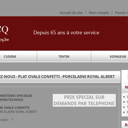
Accueil du site
|
Mon compte
|
Passer
CUISINE
TINTIN
VOYAGEUR
Z-NOUS - PLAT OVALE CONFETTI - PORCELAINE ROYAL ALBERT
N
NDITIONS SPECIALES
PRIX SPECIAL SUR
NTACTEZ-NOUS
DEMANDE PAR TELEPHONE
AT OVALE CONFETTI
RCELAINE ROYAL ALBERT
 stock : 1
R