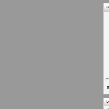
L
ET
I
L