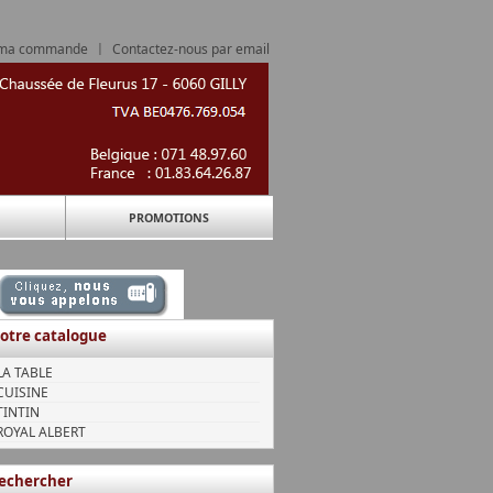
 ma commande
|
Contactez-nous par email
PROMOTIONS
otre catalogue
LA TABLE
CUISINE
TINTIN
ROYAL ALBERT
echercher