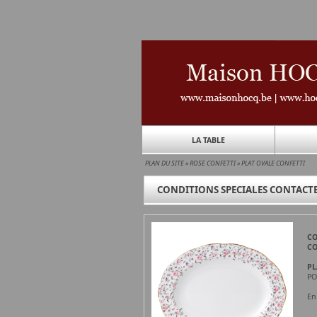
LA TABLE
PLAN DU SITE
»
ROSE CONFETTI
»
PLAT OVALE CONFETTI
CONDITIONS SPECIALES CONTACTE
CO
CO
PL
PO
En