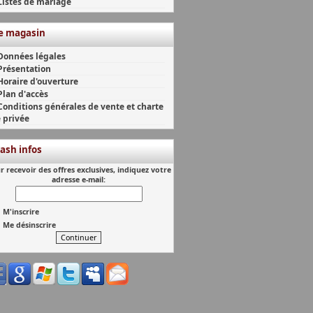
Listes de mariage
e magasin
Données légales
Présentation
Horaire d'ouverture
Plan d'accès
Conditions générales de vente et charte
e privée
lash infos
r recevoir des offres exclusives, indiquez votre
adresse e-mail:
M'inscrire
Me désinscrire