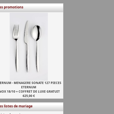
es promotions
ERNUM - MENAGERE SONATE 127 PIECES
ETERNUM
NOX 18/10 + COFFRET DE LUXE GRATUIT
625,00 €
es listes de mariage