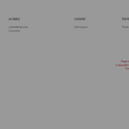
LA TABLE
CUISINE
TINT
vaisselle/service
Demeyere
Tintin
Couverts
Page 
Copyright
Une