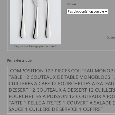
Option :
Quant
Cliquez sur l'image pour agrandir
Fiche description
COMPOSITION 127 PIECES COUTEAU MONOBL
TABLE 12 COUTEAUX DE TABLE MONOBLOCS 12
CUILLERES A CAFE 12 FOURCHETTES A GATEAU
DESSERT 12 COUTEAUX A DESSERT 12 CUILLERE
FOURCHETTES A POISSON 12 COUTEAUX A POI
TARTE 1 PELLE A FRITES 1 COUVERT A SALADE (
SAUCE 1 CUILLERE DE SERVICE 1 COFFRET