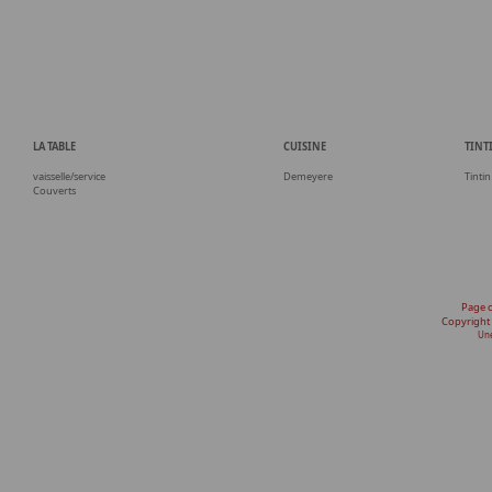
LA TABLE
CUISINE
TINT
vaisselle/service
Demeyere
Tintin
Couverts
Page 
Copyright
Une