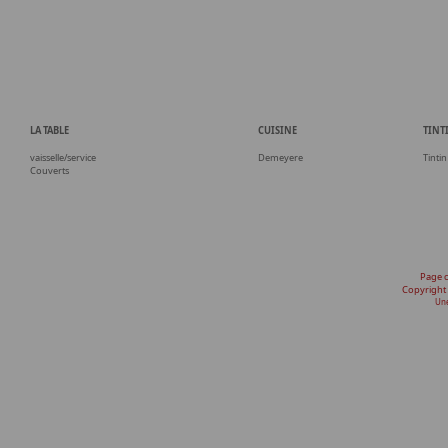
LA TABLE
CUISINE
TINT
vaisselle/service
Demeyere
Tintin
Couverts
Page 
Copyright
Une