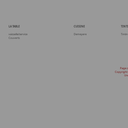
LA TABLE
CUISINE
TINT
vaisselle/service
Demeyere
Tintin
Couverts
Page 
Copyright
Une