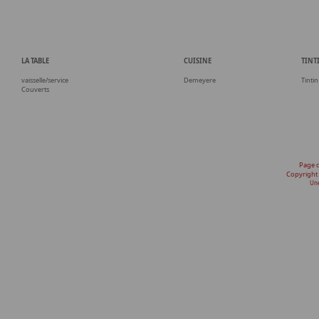
LA TABLE
CUISINE
TINT
vaisselle/service
Demeyere
Tintin
Couverts
Page 
Copyright
Une