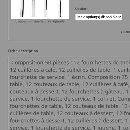
Option :
Cliquez sur l'image pour agrandir
Quant
Fiche description
Composition 50 pièces : 12 fourchettes de tabl
12 cuillères à café, 12 cuillères de table, 1 cuil
fourchette de service, 1 écrin. Composition 75 
table, 12 couteaux de table, 12 cuillères à café,
couteaux à dessert, 12 fourchettes à gâteau, 1 p
service, 1 fourchette de service, 1 coffret. Com
fourchettes de table, 12 couteaux de table, 12 c
cuillères de table, 12 couteaux à dessert, 12 f
fourchettes à dessert, 12 cuillères à dessert, 1 
service, 1 fourchette de service, 1 louche, 1 c