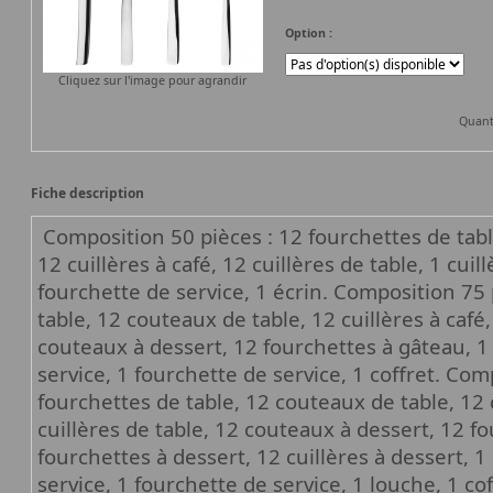
Option :
Cliquez sur l'image pour agrandir
Quant
Fiche description
Composition 50 pièces : 12 fourchettes de tabl
12 cuillères à café, 12 cuillères de table, 1 cuil
fourchette de service, 1 écrin. Composition 75 
table, 12 couteaux de table, 12 cuillères à café,
couteaux à dessert, 12 fourchettes à gâteau, 1 p
service, 1 fourchette de service, 1 coffret. Com
fourchettes de table, 12 couteaux de table, 12 c
cuillères de table, 12 couteaux à dessert, 12 f
fourchettes à dessert, 12 cuillères à dessert, 1 
service, 1 fourchette de service, 1 louche, 1 c