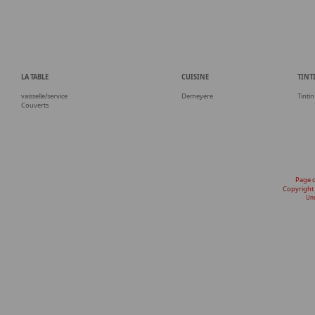
LA TABLE
CUISINE
TINT
vaisselle/service
Demeyere
Tintin
Couverts
Page 
Copyright
Une