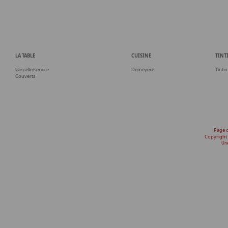
LA TABLE
CUISINE
TINT
vaisselle/service
Demeyere
Tintin
Couverts
Page 
Copyright
Une