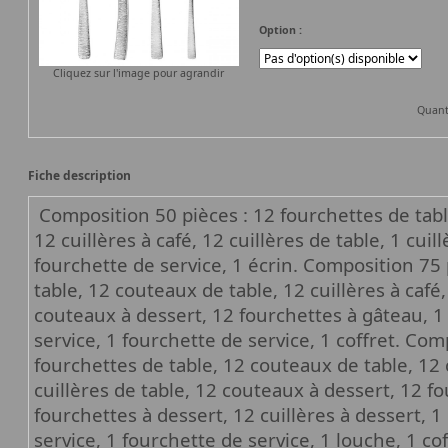
Option :
Cliquez sur l'image pour agrandir
Quant
Fiche description
Composition 50 pièces : 12 fourchettes de tabl
12 cuillères à café, 12 cuillères de table, 1 cuil
fourchette de service, 1 écrin. Composition 75 
table, 12 couteaux de table, 12 cuillères à café,
couteaux à dessert, 12 fourchettes à gâteau, 1 p
service, 1 fourchette de service, 1 coffret. Com
fourchettes de table, 12 couteaux de table, 12 c
cuillères de table, 12 couteaux à dessert, 12 f
fourchettes à dessert, 12 cuillères à dessert, 1 
service, 1 fourchette de service, 1 louche, 1 c