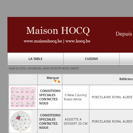
LA TABLE
CUISINE
PLAN DU SITE
»
VOYAGEUR
»
NEW COUNTRY ROSES WHITE
Marque
Référen
CONDITIONS
SPECIALES
0 New Country
PORCELAINE ROYAL ALBER
CONTACTEZ-
Roses white
NOUS
CONDITIONS
SPECIALES
ASSIETTE A
PORCELAINE ROYAL ALBER
CONTACTEZ-
DESSERT 20 CM
NOUS