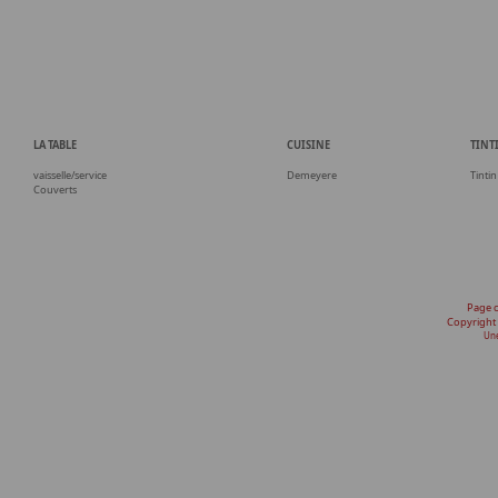
LA TABLE
CUISINE
TINT
vaisselle/service
Demeyere
Tintin
Couverts
Page 
Copyright
Une