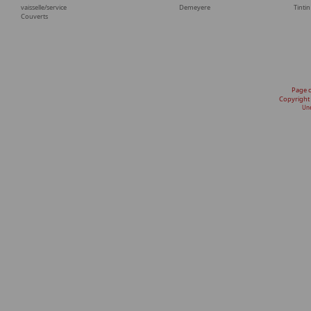
vaisselle/service
Demeyere
Tintin
Couverts
Page 
Copyright
Une