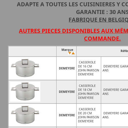
ADAPTE A TOUTES LES CUISINIERES Y 
GARANTIE : 30 AN
FABRIQUE EN BELGI
AUTRES PIECES DISPONIBLES AUX MË
COMMANDE.
Marque
Réfé
CASSEROLE
DE 16 CM
DEMEYERE GARA
DEMEYERE
JOHN PAWSON
ANS
DEMEYERE
CASSEROLE
DE 18 CM
DEMEYERE GARA
DEMEYERE
JOHN PAWSON
ANS
DEMEYERE
CASSEROLE
DE 20 CM
DEMEYERE GARA
DEMEYERE
JOHN PAWSON
ANS
DEMEYERE