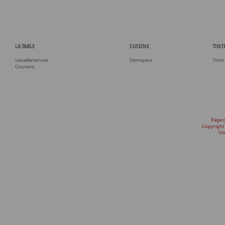
LA TABLE
CUISINE
TINT
vaisselle/service
Demeyere
Tintin
Couverts
Page 
Copyright
Une