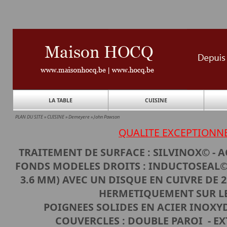
LA TABLE
CUISINE
PLAN DU SITE
»
CUISINE
»
Demeyere
»
John Pawson
QUALITE EXCEPTIONN
TRAITEMENT DE SURFACE : SILVINOX© - A
FONDS MODELES DROITS : INDUCTOSEAL© 
3.6 MM) AVEC UN DISQUE EN CUIVRE DE 
HERMETIQUEMENT SUR L
POIGNEES SOLIDES EN ACIER INOXY
COUVERCLES : DOUBLE PAROI - E