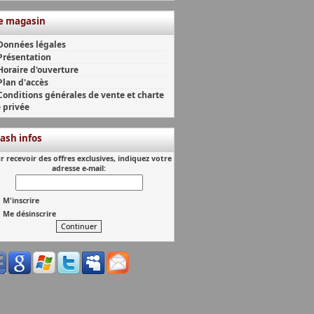
e magasin
Données légales
Présentation
Horaire d'ouverture
Plan d'accès
Conditions générales de vente et charte
e privée
lash infos
r recevoir des offres exclusives, indiquez votre
adresse e-mail:
M'inscrire
Me désinscrire