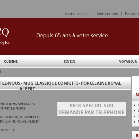
Accueil du site
|
Mon compte
|
Passer
CUISINE
TINTIN
VOYAGEUR
I
TEZ-NOUS - MUG CLASSIQUE CONFETTI - PORCELAINE ROYAL
ALBERT
N
NDITIONS SPECIALES
PRIX SPECIAL SUR
NTACTEZ-NOUS
DEMANDE PAR TELEPHONE
G CLASSIQUE CONFETTI
RCELAINE ROYAL ALBERT
 stock : 1
R