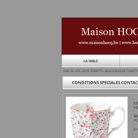
LA TABLE
PLAN DU SITE
»
ROSE CONFETTI
»
MUG CLASSIQUE CONFETT
CONDITIONS SPECIALES CONTAC
CO
CO
MU
PO
En