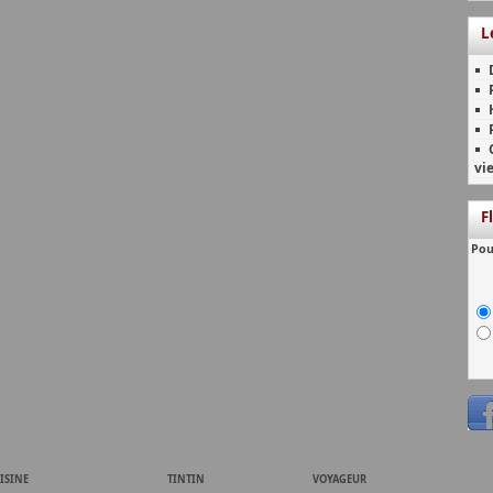
L
vi
F
Pou
ISINE
TINTIN
VOYAGEUR