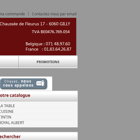
 ma commande
|
Contactez-nous par email
PROMOTIONS
otre catalogue
LA TABLE
CUISINE
TINTIN
ROYAL ALBERT
echercher