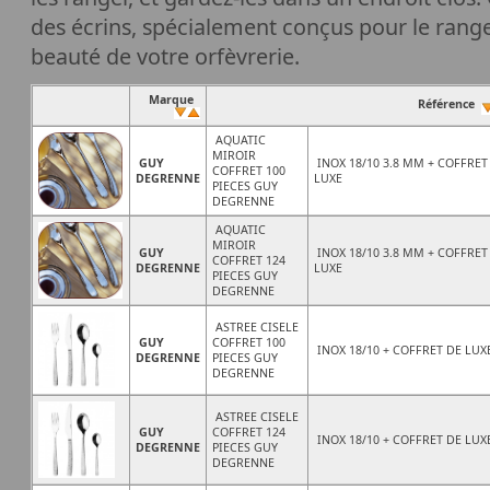
des écrins, spécialement conçus pour le rang
beauté de votre orfèvrerie.
Marque
Référence
AQUATIC
MIROIR
GUY
INOX 18/10 3.8 MM + COFFRET
COFFRET 100
DEGRENNE
LUXE
PIECES GUY
DEGRENNE
AQUATIC
MIROIR
GUY
INOX 18/10 3.8 MM + COFFRET
COFFRET 124
DEGRENNE
LUXE
PIECES GUY
DEGRENNE
ASTREE CISELE
GUY
COFFRET 100
INOX 18/10 + COFFRET DE LUX
DEGRENNE
PIECES GUY
DEGRENNE
ASTREE CISELE
GUY
COFFRET 124
INOX 18/10 + COFFRET DE LUX
DEGRENNE
PIECES GUY
DEGRENNE