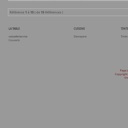
Référence
1
à
15
( de
15
Références )
LA TABLE
CUISINE
TINT
vaisselle/service
Demeyere
Tintin
Couverts
Page 
Copyright
Une