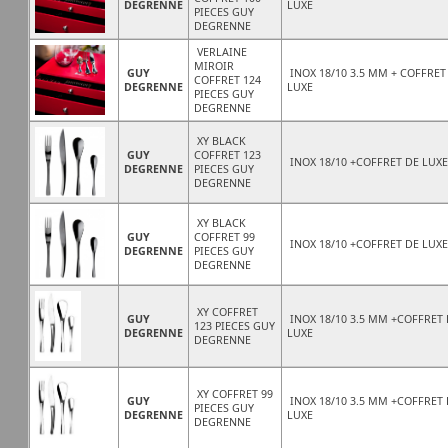
DEGRENNE
LUXE
PIECES GUY
DEGRENNE
VERLAINE
MIROIR
GUY
INOX 18/10 3.5 MM + COFFRET
COFFRET 124
DEGRENNE
LUXE
PIECES GUY
DEGRENNE
XY BLACK
GUY
COFFRET 123
INOX 18/10 +COFFRET DE LUXE
DEGRENNE
PIECES GUY
DEGRENNE
XY BLACK
GUY
COFFRET 99
INOX 18/10 +COFFRET DE LUXE
DEGRENNE
PIECES GUY
DEGRENNE
XY COFFRET
GUY
INOX 18/10 3.5 MM +COFFRET
123 PIECES GUY
DEGRENNE
LUXE
DEGRENNE
XY COFFRET 99
GUY
INOX 18/10 3.5 MM +COFFRET
PIECES GUY
DEGRENNE
LUXE
DEGRENNE